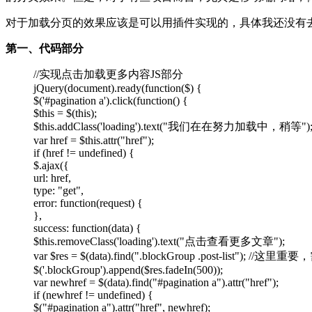
对于加载分页的效果应该是可以用插件实现的，具体我还没有
第一、代码部分
//实现点击加载更多内容JS部分
jQuery(document).ready(function($) {
$('#pagination a').click(function() {
$this = $(this);
$this.addClass('loading').text("我们在在努力加载中，稍等")
var href = $this.attr("href");
if (href != undefined) {
$.ajax({
url: href,
type: "get",
error: function(request) {
},
success: function(data) {
$this.removeClass('loading').text("点击查看更多文章");
var $res = $(data).find(".blockGroup .post-list"
$('.blockGroup').append($res.fadeIn(500));
var newhref = $(data).find("#pagination a").attr("href");
if (newhref != undefined) {
$("#pagination a").attr("href", newhref);