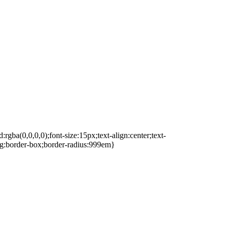
gba(0,0,0,0);font-size:15px;text-align:center;text-
ing:border-box;border-radius:999em}