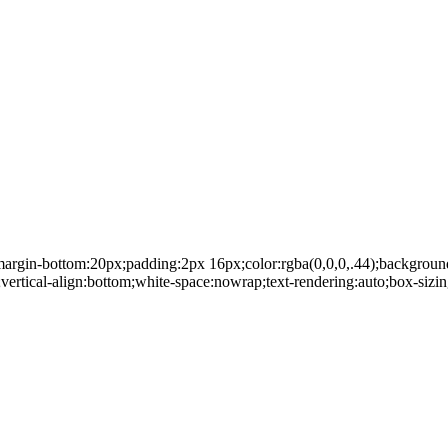
;margin-bottom:20px;padding:2px 16px;color:rgba(0,0,0,.44);background:r
);vertical-align:bottom;white-space:nowrap;text-rendering:auto;box-siz