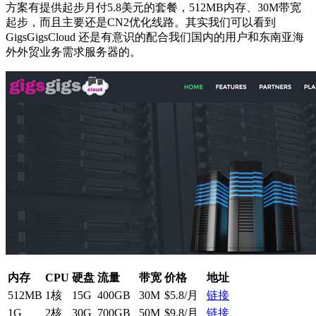
方案有提供起步月付5.8美元的套餐，512MB内存、30M带宽
起步，而且主要还是CN2优化线路。其实我们可以看到
GigsGigsCloud 还是有意识的配合我们国内的用户和东南亚海
外外贸业务需求服务器的。
内存
CPU
硬盘
流量
带宽
价格
地址
512MB
1核
15G
400GB
30M
$5.8/月
链接
1G
2核
30G
700GB
50M
$9.8/月
链接