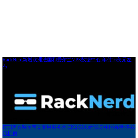
RackNerd新增欧洲法国和爱尔兰VPS数据中心 年付16美元左
右
上一篇
2024年11
月18日 08:51
JTTI黑五独享带宽专用服务器 CN2 GIA 新加坡/中国香港/洛杉
矶机房