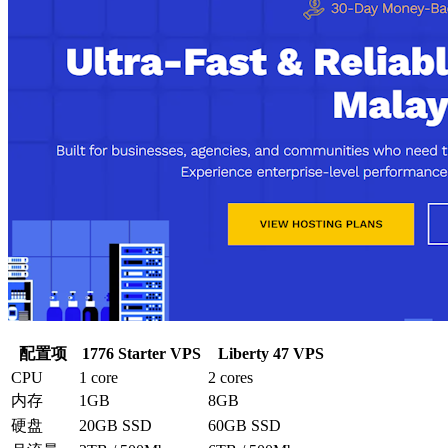
配置项
1776 Starter VPS
Liberty 47 VPS
CPU
1 core
2 cores
内存
1GB
8GB
硬盘
20GB SSD
60GB SSD