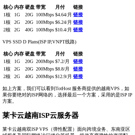
核心
内存
硬盘
带宽
月付
链接
1核
1G
20G
100Mbps
$4.64/月
链接
1核
2G
20G
100Mbps
$6.24/月
链接
2核
2G
40G
100Mbps
$10.4/月
链接
VPS SSD D Plans(ISP IP,VNPT线路)
核心
内存
硬盘
带宽
月付
链接
1核
1G
20G
200Mbps
$7.2/月
链接
1核
2G
20G
200Mbps
$8.8/月
链接
2核
2G
40G
200Mbps
$12.9/月
链接
如上方案，我们可以看到TotHost 服务商提供的越南VPS，如
果你要绝对的ISP网络的，选择最后一个方案，采用的是ISP IP
方案。
莱卡云越南ISP云服务器
莱卡云越南双ISP VPS（弹性配置）面向跨境业务、东南亚区