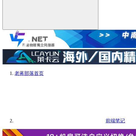
老蒋部落
首页
前端笔记