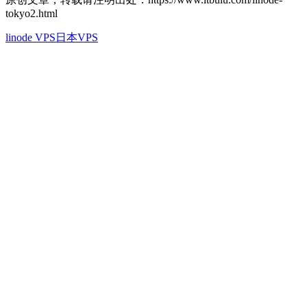
tokyo2.html
linode VPS
日本VPS