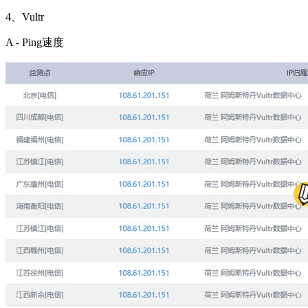
4、Vultr
A - Ping速度