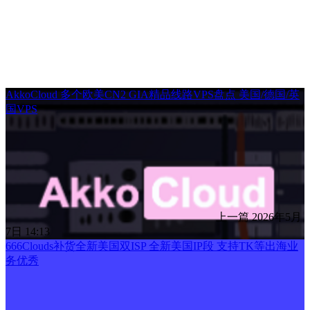
AkkoCloud 多个欧美CN2 GIA精品线路VPS盘点 美国/德国/英
国VPS
上一篇
2026年5月
7日 14:13
666Clouds补货全新美国双ISP 全新美国IP段 支持TK等出海业
务优秀