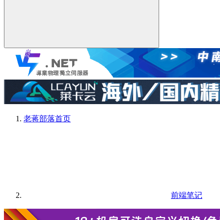
老蒋部落
首页
前端笔记