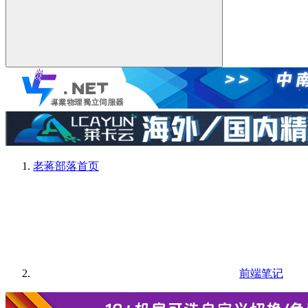
老蒋部落
首页
前端笔记