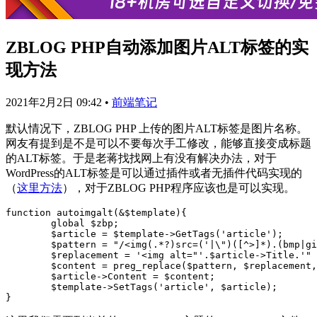
ZBLOG PHP自动添加图片ALT标签的实
现方法
2021年2月2日 09:42
•
前端笔记
默认情况下，ZBLOG PHP 上传的图片ALT标签是图片名称。
网友有提到是不是可以不要每次手工修改，能够直接变成标题
的ALT标签。于是老蒋找找网上有没有解决办法，对于
WordPress的ALT标签是可以通过插件或者无插件代码实现的
（
这里方法
），对于ZBLOG PHP程序应该也是可以实现。
function autoimgalt(&$template){

	global $zbp;

	$article = $template->GetTags('article');

	$pattern = "/<img(.*?)src=('|\")([^>]*).(bmp|gif|jpeg|jpg|png|swf)('|\")(.*?)>/i";

	$replacement = '<img alt="'.$article->Title.'" src=$2$3.$4$5/>';

	$content = preg_replace($pattern, $replacement, $article->Content);

	$article->Content = $content;

	$template->SetTags('article', $article);
