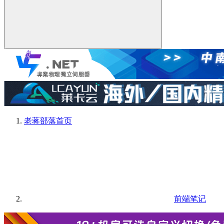
老蒋部落
首页
前端笔记