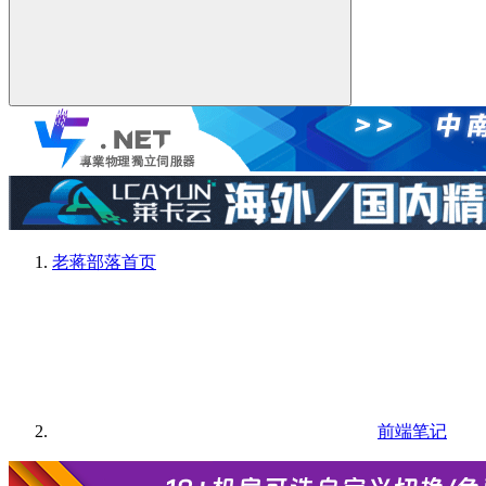
老蒋部落
首页
前端笔记