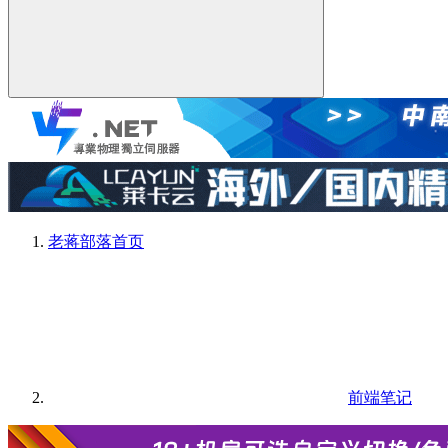
老蒋部落
首页
前端笔记