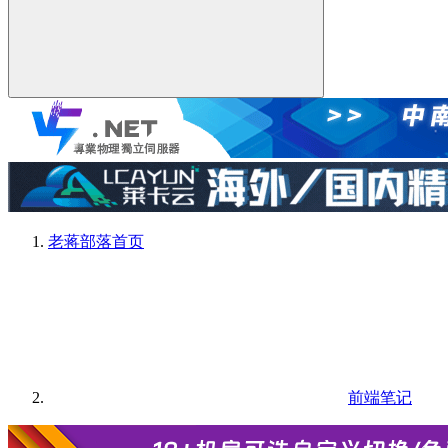
老蒋部落
首页
前端笔记