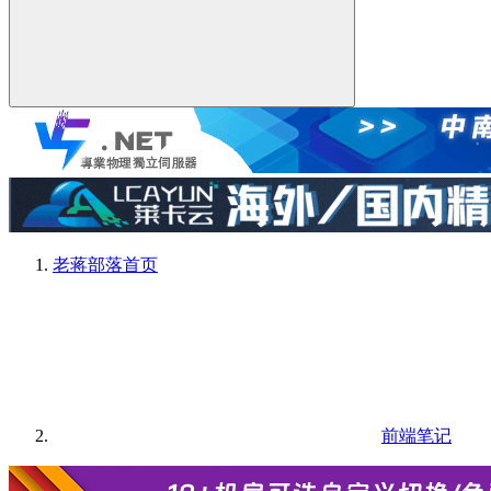
老蒋部落
首页
前端笔记