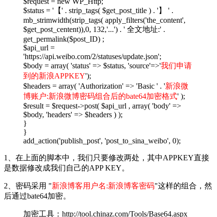
$request = new WP_Http;
$status = '【' . strip_tags( $get_post_title ) . '】 ' .
mb_strimwidth(strip_tags( apply_filters('the_content',
$get_post_centent)),0, 132,'...') . ' 全文地址:' .
get_permalink($post_ID) ;
$api_url =
'https://api.weibo.com/2/statuses/update.json';
$body = array( 'status' => $status, 'source'=>'
我们申请
到的新浪APPKEY
');
$headers = array( 'Authorization' => 'Basic ' . '
新浪微
博账户:新浪微博密码组合后的bate64加密格式
' );
$result = $request->post( $api_url , array( 'body' =>
$body, 'headers' => $headers ) );
}
}
add_action('publish_post', 'post_to_sina_weibo', 0);
1、在上面的脚本中，我们只要修改两处，其中APPKEY直接
是数据修改成我们自己的APP KEY。
2、密码采用 "
新浪博客用户名:新浪博客密码
"这样的组合，然
后通过bate64加密。
加密工具：http://tool.chinaz.com/Tools/Base64.aspx