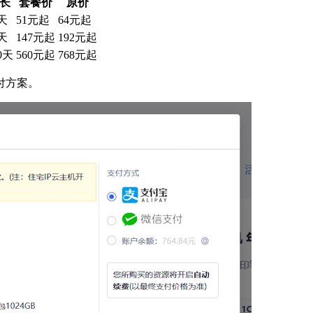
长
套餐价
原价
0天
51元起
64元起
0天
147元起
192元起
0天
560元起
768元起
付方案。