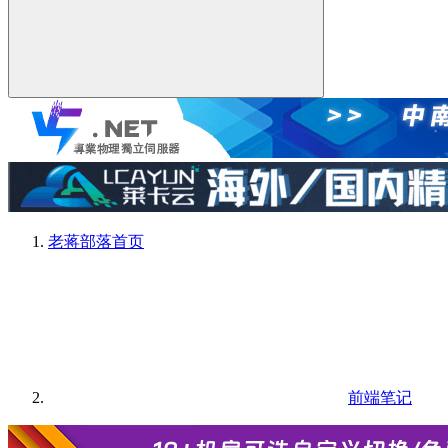
老蒋部落
首页
前端笔记