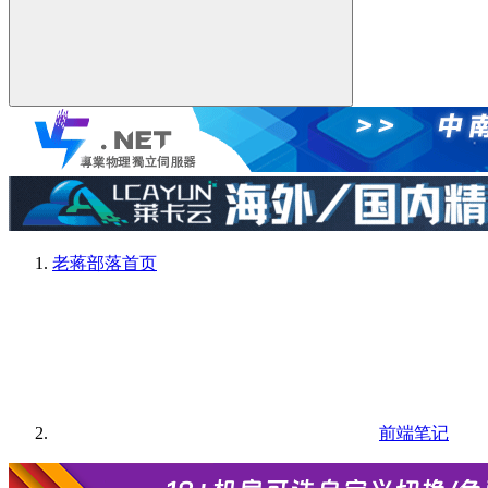
老蒋部落
首页
前端笔记