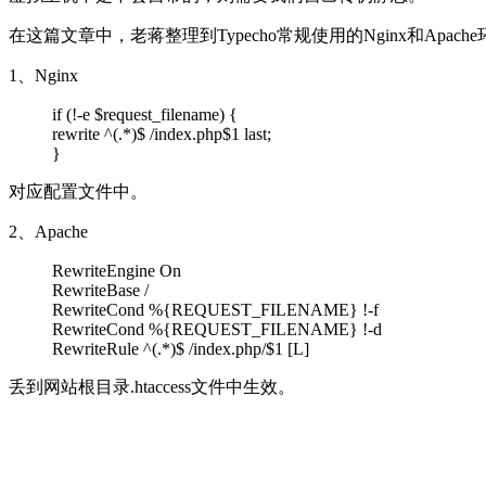
在这篇文章中，老蒋整理到Typecho常规使用的Nginx和A
1、Nginx
if (!-e $request_filename) {
rewrite ^(.*)$ /index.php$1 last;
}
对应配置文件中。
2、Apache
RewriteEngine On
RewriteBase /
RewriteCond %{REQUEST_FILENAME} !-f
RewriteCond %{REQUEST_FILENAME} !-d
RewriteRule ^(.*)$ /index.php/$1 [L]
丢到网站根目录.htaccess文件中生效。