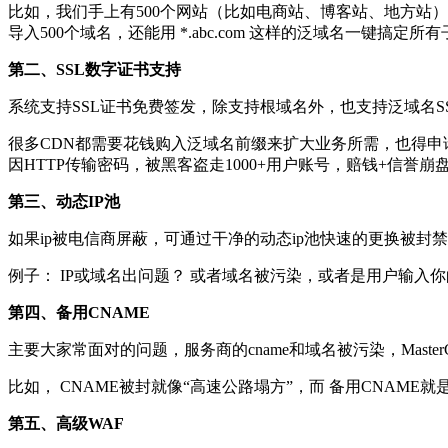
比如，我们手上有500个网站（比如电商站、博客站、地方站），
导入500个域名，还能用 *.abc.com 这样的泛域名一键搞
第二、SSL数字证书支持
系统支持SSL证书免费签发，除支持根域名外，也支持泛域名S
很多CDN都需要花钱购入泛域名前缀来扩大业务所需，也得申请大
因HTTP传输密码，被黑客盗走1000+用户账号，赔钱+信誉崩盘。 
第三、动态IP池
如果ip被电信商屏蔽，可通过干净的动态ip池快速的更换被封
例子： IP或域名出问题？ 或者域名被污染，或者是用户输
第四、备用CNAME
主要大家常面对的问题，服务商的cname和域名被污染，MasterC
比如， CNAME被封就像“高速公路塌方”，而 备用CNAM
第五、高级WAF