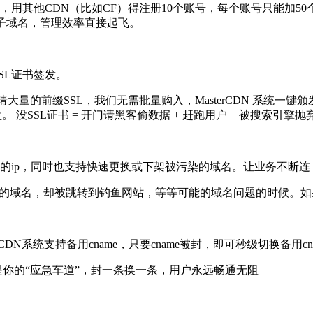
用其他CDN（比如CF）得注册10个账号，每个账号只能加50个域
定所有子域名，管理效率直接起飞。
SL证书签发。
量的前缀SSL，我们无需批量购入，MasterCDN 系统一键
没SSL证书 = 开门请黑客偷数据 + 赶跑用户 + 被搜索引擎抛弃。
禁的ip，同时也支持快速更换或下架被污染的域名。让业务不断
入你的域名，却被跳转到钓鱼网站，等等可能的域名问题的时候。如
DN系统支持备用cname，只要cname被封，即可秒级切换备用cn
E就是你的“应急车道”，封一条换一条，用户永远畅通无阻