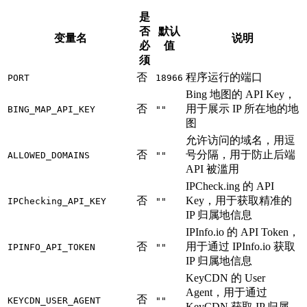
是
否
默认
变量名
说明
必
值
须
否
程序运行的端口
PORT
18966
Bing 地图的 API Key，
否
用于展示 IP 所在地的地
BING_MAP_API_KEY
""
图
允许访问的域名，用逗
否
号分隔，用于防止后端
ALLOWED_DOMAINS
""
API 被滥用
IPCheck.ing 的 API
否
Key，用于获取精准的
IPChecking_API_KEY
""
IP 归属地信息
IPInfo.io 的 API Token，
否
用于通过 IPInfo.io 获取
IPINFO_API_TOKEN
""
IP 归属地信息
KeyCDN 的 User
Agent，用于通过
否
KEYCDN_USER_AGENT
""
KeyCDN 获取 IP 归属