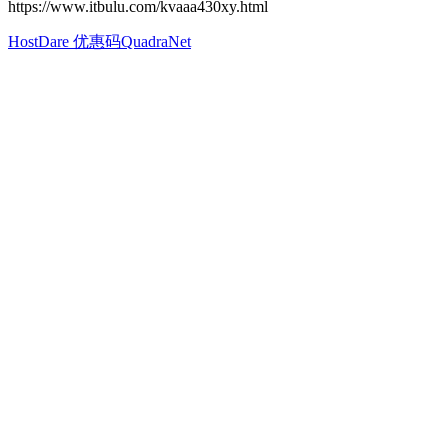
https://www.itbulu.com/kvaaa430xy.html
HostDare 优惠码
QuadraNet