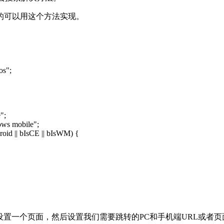
的可以用这个方法实现。
os";
";
ws mobile";
droid || bIsCE || bIsWM) {
设置一个页面，然后设置我们需要跳转的PC和手机端URL或者页