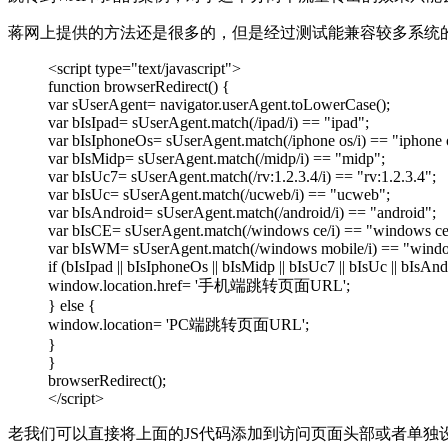
蒋网上提供的方法还是很多的，但是经过测试能兼容较多系统
<script type="text/javascript">
function browserRedirect() {
var sUserAgent= navigator.userAgent.toLowerCase();
var bIsIpad= sUserAgent.match(/ipad/i) == "ipad";
var bIsIphoneOs= sUserAgent.match(/iphone os/i) == "iphone 
var bIsMidp= sUserAgent.match(/midp/i) == "midp";
var bIsUc7= sUserAgent.match(/rv:1.2.3.4/i) == "rv:1.2.3.4";
var bIsUc= sUserAgent.match(/ucweb/i) == "ucweb";
var bIsAndroid= sUserAgent.match(/android/i) == "android";
var bIsCE= sUserAgent.match(/windows ce/i) == "windows ce
var bIsWM= sUserAgent.match(/windows mobile/i) == "windo
if (bIsIpad || bIsIphoneOs || bIsMidp || bIsUc7 || bIsUc || bIsAn
window.location.href= '手机端跳转页面URL';
} else {
window.location= 'PC端跳转页面URL';
}
}
browserRedirect();
</script>
老我们可以直接将上面的JS代码添加到访问页面头部或者单独