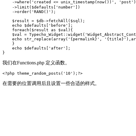
    ->where('created <= unix_timestamp(now())', 
    ->limit($defaults['number'])

    ->order('RAND()');

    $result = $db->fetchAll($sql);

    echo $defaults['before'];

    foreach($result as $val){

    $val = Typecho_Widget::widget('Widget_Abstract_Cont
    echo str_replace(array('{permalink}', '{title}'),ar
    }

    echo $defaults['after'];

我们在Functions.php 定义函数。
在需要的位置调用后且设置一些合适的样式。