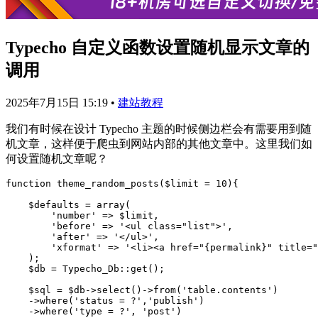
Typecho 自定义函数设置随机显示文章的
调用
2025年7月15日 15:19
•
建站教程
我们有时候在设计 Typecho 主题的时候侧边栏会有需要用到随
机文章，这样便于爬虫到网站内部的其他文章中。这里我们如
何设置随机文章呢？
function theme_random_posts($limit = 10){

    $defaults = array(

        'number' => $limit,

        'before' => '<ul class="list">',

        'after' => '</ul>',

        'xformat' => '<li><a href="{permalink}" title="
    );

    $db = Typecho_Db::get();

    $sql = $db->select()->from('table.contents')

    ->where('status = ?','publish')

    ->where('type = ?', 'post')
