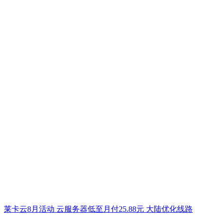
莱卡云8月活动 云服务器低至月付25.88元 大陆优化线路