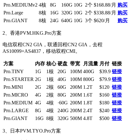
Pro.MEDIUMv2
4核
8G
160G
10G
2个
$168.88/月
购买
Pro.Large
8核
16G
320G
10G
2个
$338.88/月
购买
Pro.GIANT
8核
24G
640G
10G
3个
$620/月
购买
2、香港PVM.HKG.Pro方案
电信双程CN2 GIA，联通回程CN2 GIA，去程
AS10099+AS4837，移动双程CMI。
方案
内存
核心
硬盘
带宽
月流量
月付
链接
Pro.TINY
1G
1核
20G
100M
400G
$39.9
链接
Pro.STARTER
2G
1核
40G
100M
800G
$79.9
链接
Pro.MINI
2G
2核
60G
200M
1.2T
$120
链接
Pro.MICRO
4G
2核
80G
200M
1.6T
$160
链接
Pro.MEDIUM
4G
4核
·60G
200M
1.8T
$180
链接
Pro.LARGE
8G
4核
240G
200M
2.4T
$240
链接
Pro.GIANT
16G
8核
320G
500M
4.8T
$500
链接
3、日本PVM.TYO.Pro方案