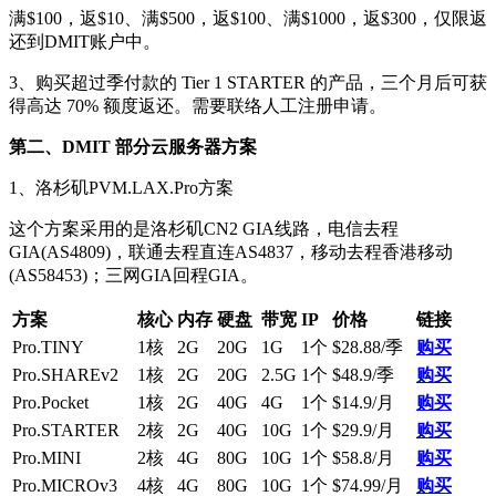
满$100，返$10、满$500，返$100、满$1000，返$300，仅限返
还到DMIT账户中。
3、购买超过季付款的 Tier 1 STARTER 的产品，三个月后可获
得高达 70% 额度返还。需要联络人工注册申请。
第二、DMIT 部分云服务器方案
1、洛杉矶PVM.LAX.Pro方案
这个方案采用的是洛杉矶CN2 GIA线路，电信去程
GIA(AS4809)，联通去程直连AS4837，移动去程香港移动
(AS58453)；三网GIA回程GIA。
方案
核心
内存
硬盘
带宽
IP
价格
链接
Pro.TINY
1核
2G
20G
1G
1个
$28.88/季
购买
Pro.SHAREv2
1核
2G
20G
2.5G
1个
$48.9/季
购买
Pro.Pocket
1核
2G
40G
4G
1个
$14.9/月
购买
Pro.STARTER
2核
2G
40G
10G
1个
$29.9/月
购买
Pro.MINI
2核
4G
80G
10G
1个
$58.8/月
购买
Pro.MICROv3
4核
4G
80G
10G
1个
$74.99/月
购买