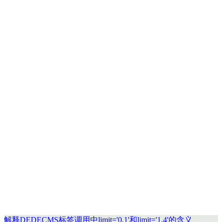
解释DEDECMS标签调用中limit='0,1'和limit='1,4'的含义