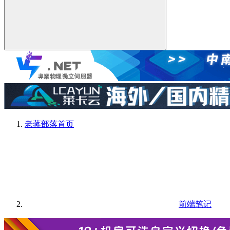
老蒋部落
首页
前端笔记