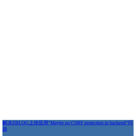
解决ZBLOG上传应用"Maybe no CSRF protection in backend"问
题