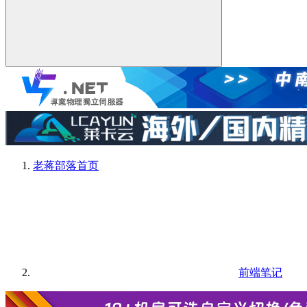
老蒋部落
首页
前端笔记