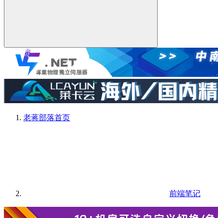
老蒋部落
首页
前端笔记