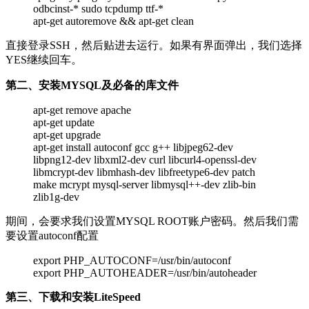
odbcinst-* sudo tcpdump ttf-*
apt-get autoremove && apt-get clean
直接登录SSH，然后贴进去运行。如果有界面弹出，我们选择
YES继续回车。
第二、安装MYSQL及必备的库文件
apt-get remove apache
apt-get update
apt-get upgrade
apt-get install autoconf gcc g++ libjpeg62-dev
libpng12-dev libxml2-dev curl libcurl4-openssl-dev
libmcrypt-dev libmhash-dev libfreetype6-dev patch
make mcrypt mysql-server libmysql++-dev zlib-bin
zlib1g-dev
期间，会要求我们设置MYSQL ROOT账户密码。然后我们需
要设置autoconf配置
export PHP_AUTOCONF=/usr/bin/autoconf
export PHP_AUTOHEADER=/usr/bin/autoheader
第三、下载和安装LiteSpeed