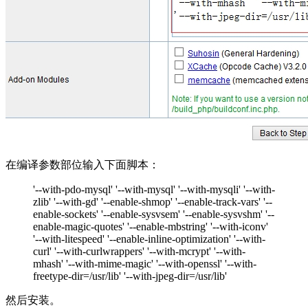
在编译参数部位输入下面脚本：
'--with-pdo-mysql' '--with-mysql' '--with-mysqli' '--with-
zlib' '--with-gd' '--enable-shmop' '--enable-track-vars' '--
enable-sockets' '--enable-sysvsem' '--enable-sysvshm' '--
enable-magic-quotes' '--enable-mbstring' '--with-iconv'
'--with-litespeed' '--enable-inline-optimization' '--with-
curl' '--with-curlwrappers' '--with-mcrypt' '--with-
mhash' '--with-mime-magic' '--with-openssl' '--with-
freetype-dir=/usr/lib' '--with-jpeg-dir=/usr/lib'
然后安装。