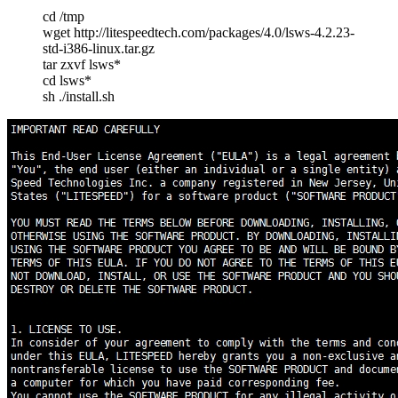
cd /tmp
wget http://litespeedtech.com/packages/4.0/lsws-4.2.23-
std-i386-linux.tar.gz
tar zxvf lsws*
cd lsws*
sh ./install.sh