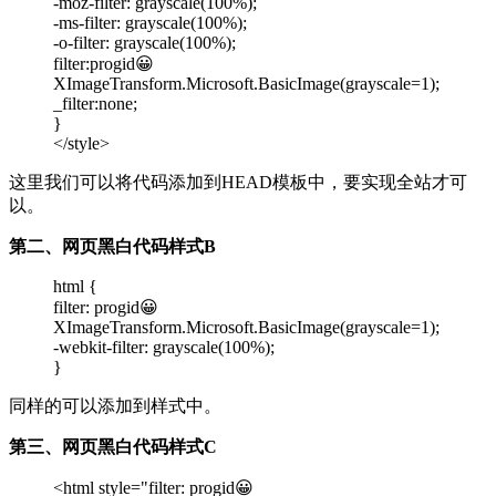
-moz-filter: grayscale(100%);
-ms-filter: grayscale(100%);
-o-filter: grayscale(100%);
filter:progid😀
XImageTransform.Microsoft.BasicImage(grayscale=1);
_filter:none;
}
</style>
这里我们可以将代码添加到HEAD模板中，要实现全站才可
以。
第二、网页黑白代码样式B
html {
filter: progid😀
XImageTransform.Microsoft.BasicImage(grayscale=1);
-webkit-filter: grayscale(100%);
}
同样的可以添加到样式中。
第三、网页黑白代码样式C
<html style="filter: progid😀