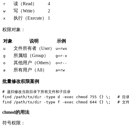
读（Read）
4
r
写（Write）
2
w
执行（Execute）
1
x
权限对象：
对象
说明
示例
文件所有者（User）
u
u=rwx
所属组（Group）
g
g=r-x
其他用户（Others）
o
o=r--
所有用户（All）
a
a+rw
批量修改权限案例
# 递归修改当前目录下所有文件和子目录

find /path/to/dir -type d -exec chmod 755 {} \;   # 目
chmod的用法
符号权限：