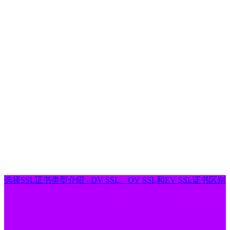
选择SSL证书类型介绍 - DV SSL、OV SSL和EV SSL证书区别