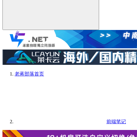
老蒋部落
首页
前端笔记