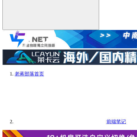
老蒋部落
首页
前端笔记