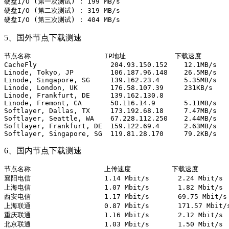
硬盘I/O (第一次测试) : 199 MB/s

硬盘I/O (第二次测试) : 319 MB/s

5、国外节点下载测速
节点名称                  IP地址            下载速度       
CacheFly                  204.93.150.152    12.1MB/s   
Linode, Tokyo, JP         106.187.96.148    26.5MB/s   
Linode, Singapore, SG     139.162.23.4      5.35MB/s   
Linode, London, UK        176.58.107.39     231KB/s    
Linode, Frankfurt, DE     139.162.130.8                
Linode, Fremont, CA       50.116.14.9       5.11MB/s   
Softlayer, Dallas, TX     173.192.68.18     7.47MB/s   
Softlayer, Seattle, WA    67.228.112.250    2.44MB/s   
Softlayer, Frankfurt, DE  159.122.69.4      2.63MB/s   
6、国内节点下载测速
节点名称                  上传速度          下载速度        
襄阳电信                  1.14 Mbit/s       2.24 Mbit/s  
上海电信                  1.07 Mbit/s       1.82 Mbit/s  
西安电信                  1.17 Mbit/s       69.75 Mbit/s 
上海联通                  0.87 Mbit/s       171.57 Mbit/s
重庆联通                  1.16 Mbit/s       2.12 Mbit/s  
北京联通                  1.03 Mbit/s       1.50 Mbit/s  