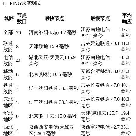
1、PING速度测试
节点
平均
线路
最快节点
最慢节点
数目
响应
江苏南通电信
37.1
全部
河南洛阳(bgp) 4.7 毫秒
76
毫秒
397.2 毫秒
联通
吉林延边联通 40.1
31.3
天津联通 15.9 毫秒
8
毫秒
线路
毫秒
电信
湖北武汉(天翼云) 15.9
江苏南通电信
43.3
41
毫秒
线路
毫秒
397.2 毫秒
移动
安徽合肥移动 33.0
24.3
北京(移动) 16.6 毫秒
6
毫秒
线路
毫秒
铁通
吉林长春铁通 47.0
40.1
辽宁沈阳铁通 33.3 毫秒
2
毫秒
线路
毫秒
东北
吉林长春铁通 47.0
40.3
辽宁沈阳铁通 33.3 毫秒
5
毫秒
地区
毫秒
华北
天津(腾讯云) 25.7
19.4
北京(阿里云) 15.0 毫秒
9
毫秒
地区
毫秒
西北
陕西西安电信(天翼云一
陕西宝鸡电信 42.7
35.1
4
毫秒
地区
区) 28.4 毫秒
毫秒