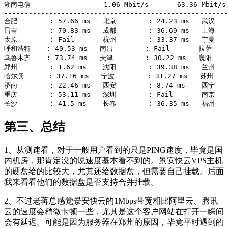
湖南电信                  1.06 Mbit/s       63.36 Mbit/s 
-------------------------------------------------------
合肥        : 57.66 ms   北京        : 24.23 ms   武汉    
昌吉        : 70.83 ms   成都        : 36.69 ms   上海    
太原        : Fail       杭州        : 33.37 ms   宁夏    
呼和浩特    : 40.53 ms   南昌        : Fail       拉萨     
乌鲁木齐    : 73.74 ms   天津        : 30.22 ms   襄阳     
郑州        : 1.62 ms    沈阳        : 39.38 ms   兰州    
哈尔滨      : 37.16 ms   宁波        : 31.27 ms   苏州     
济南        : 22.46 ms   西安        : 8.74 ms    西宁    
重庆        : 53.11 ms   深圳        : Fail       南京    
第三、总结
1、从测速看，对于一般用户看到的只是PING速度，毕竟是国
内机房，那肯定没的说速度基本看不到的。景安快云VPS主机
的硬盘给的比较大，尤其还给数据盘，但需要自己挂载。后面
我来看看他们的数据盘是否支持合并挂载。
2、不过老蒋总感觉景安快云的1Mbps带宽相比阿里云、腾讯
云的速度会稍微卡顿一些，尤其是这个客户网站在打开一瞬间
会有延迟。可能是因为服务器在郑州的原因，毕竟平时遇到的