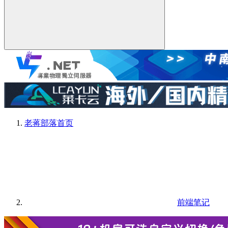
老蒋部落
首页
前端笔记