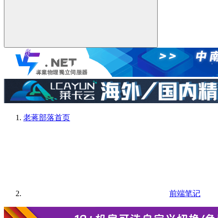
老蒋部落
首页
前端笔记