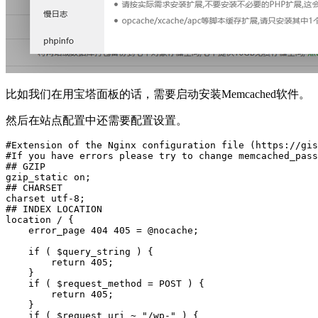
比如我们在用宝塔面板的话，需要启动安装Memcached软件。
然后在站点配置中还需要配置设置。
#Extension of the Nginx configuration file (https://gis
#If you have errors please try to change memcached_pass
## GZIP

gzip_static on;

## CHARSET

charset utf-8;

## INDEX LOCATION

location / {

    error_page 404 405 = @nocache;

    if ( $query_string ) {

        return 405;

    }

    if ( $request_method = POST ) {

        return 405;

    }

    if ( $request_uri ~ "/wp-" ) {
