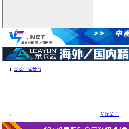
老蒋部落
首页
前端笔记