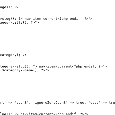
ages); ?>

>slug)): ?> nav-item-current<?php endif; ?>">

ages->title(); ?>">

category); ?>

tegory->slug)): ?> nav-item-current<?php endif; ?>">

 $category->name(); ?>">

rt' => 'count', 'ignoreZeroCount' => true, 'desc' => tru
lug)): ?> nav-item-current<?php endif; ?>">
