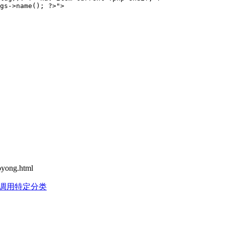
gs->name(); ?>">

ong.html
cho调用特定分类