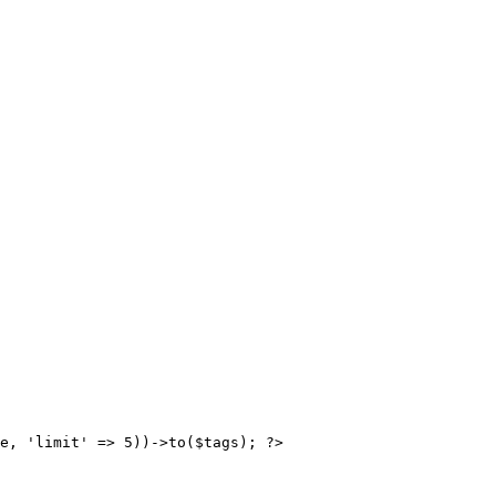
e, 'limit' => 5))->to($tags); ?>
