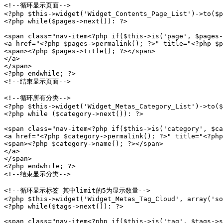
<!--循环显示页面-->

<?php $this->widget('Widget_Contents_Page_List')->to($p
<?php while($pages->next()): ?>

<span class="nav-item<?php if($this->is('page', $pages-
<a href="<?php $pages->permalink(); ?>" title="<?php $p
<span><?php $pages->title(); ?></span>

</a>

</span>

<?php endwhile; ?>

<!--结束显示页面-->

<!--循环所有分类-->

<?php $this->widget('Widget_Metas_Category_List')->to($
<?php while ($category->next()): ?>

<span class="nav-item<?php if($this->is('category', $ca
<a href="<?php $category->permalink(); ?>" title="<?php
<span><?php $category->name(); ?></span>

</a>

</span>

<?php endwhile; ?>

<!--结束显示分类-->

<!--循环显示标签 其中limit的5为显示数量-->

<?php $this->widget('Widget_Metas_Tag_Cloud', array('so
<?php while($tags->next()): ?>

<span class="nav-item<?php if($this->is('tag', $tags->s