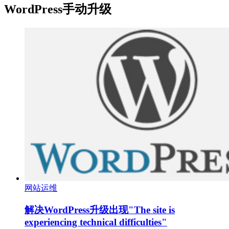
WordPress手动升级
网站运维
解决WordPress升级出现"The site is
experiencing technical difficulties"