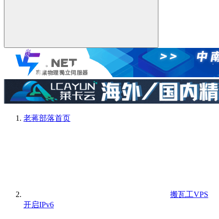
老蒋部落
首页
搬瓦工VPS
开启IPv6