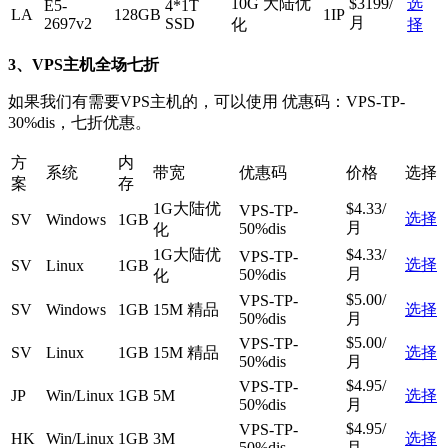
10G 大陆优
$3199/
选
E5-
4*1T
LA
128GB
1IP
月
2697v2
SSD
化
择
3、VPS主机全场七折
如果我们有需要VPS主机的，可以使用 优惠码：
VPS-TP-
30%dis
，七折优惠。
方
内
系统
带宽
优惠码
价格
选择
案
存
1G大陆优
$4.33/
VPS-TP-
选择
SV
Windows
1GB
月
50%dis
化
1G大陆优
$4.33/
VPS-TP-
选择
SV
Linux
1GB
月
50%dis
化
$5.00/
VPS-TP-
SV
Windows
1GB
15M 精品
选择
50%dis
月
$5.00/
VPS-TP-
SV
Linux
1GB
15M 精品
选择
50%dis
月
$4.95/
VPS-TP-
JP
Win/Linux
1GB
5M
选择
50%dis
月
$4.95/
VPS-TP-
HK
Win/Linux
1GB
3M
选择
50%dis
月