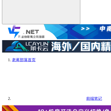
老蒋部落
首页
前端笔记