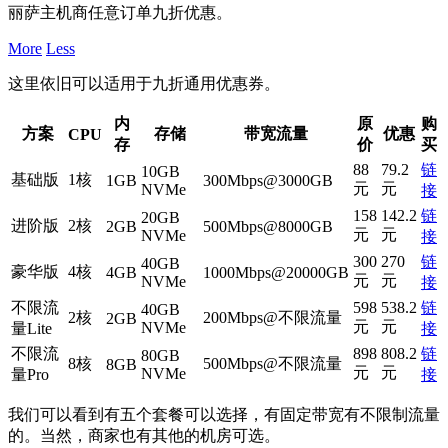
丽萨主机商任意订单九折优惠。
More
Less
这里依旧可以适用于九折通用优惠券。
内
原
购
方案
存储
带宽流量
优惠
CPU
存
价
买
88
79.2
链
10GB
基础版
1核
1GB
300Mbps@3000GB
元
元
NVMe
接
158
142.2
链
20GB
进阶版
2核
2GB
500Mbps@8000GB
元
元
NVMe
接
300
270
链
40GB
豪华版
4核
4GB
1000Mbps@20000GB
元
元
NVMe
接
不限流
598
538.2
链
40GB
2核
200Mbps@不限流量
2GB
元
元
NVMe
量Lite
接
不限流
898
808.2
链
80GB
8核
500Mbps@不限流量
8GB
元
元
NVMe
量Pro
接
我们可以看到有五个套餐可以选择，有固定带宽有不限制流量
的。当然，商家也有其他的机房可选。