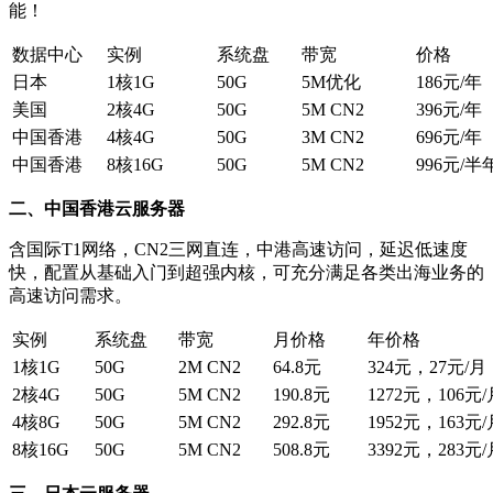
能！
数据中心
实例
系统盘
带宽
价格
日本
1核1G
50G
5M优化
186元/年
美国
2核4G
50G
5M CN2
396元/年
中国香港
4核4G
50G
3M CN2
696元/年
中国香港
8核16G
50G
5M CN2
996元/半
二、中国香港云服务器
含国际T1网络，CN2三网直连，中港高速访问，延迟低速度
快，配置从基础入门到超强内核，可充分满足各类出海业务的
高速访问需求。
实例
系统盘
带宽
月价格
年价格
1核1G
50G
2M CN2
64.8元
324元，27元/月
2核4G
50G
5M CN2
190.8元
1272元，106元/
4核8G
50G
5M CN2
292.8元
1952元，163元/
8核16G
50G
5M CN2
508.8元
3392元，283元/