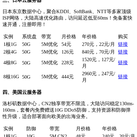
三、日本云服务器
日本东京数据中心，聚合KDDI、SoftBank、NTT等多家顶级
ISP网络，大陆高速优化路由，访问延迟低至60ms！免备案快
速开通，注册即用！
实例
系统盘
带宽
月价格
年价格
购买
1核1G
50G
5M优化
54元
270元，22元/月
链接
2核4G
50G
5M优化
126元
840元，70元/月
链接
1520元，127元/
4核8G
5M优化
228元
链接
50G
月
2960元，247元/
8核16G
5M优化
444元
链接
50G
月
四、美国云服务器
洛杉矶数据中心，CN2独享带宽不限流，大陆访问稳定130ms-
160ms，套餐内免费赠送10G DDoS防御，支持资源和防御弹
性升级，适合部署面向欧美的出海业务。
实例
防御
带宽
月价格
年价格
1核1G
10G
5M CN2
48元
240元，20元/月