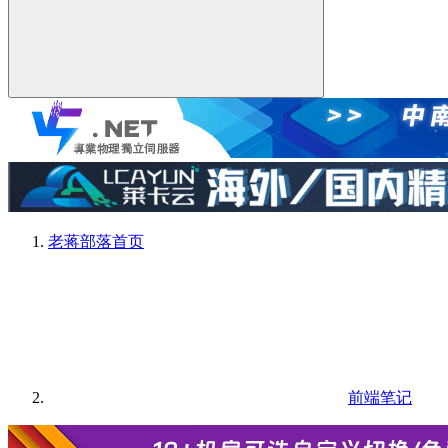
老蒋部落
首页
前端笔记