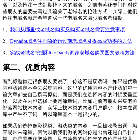
名，以及抢注一些到期掉下来的域名。之前老蒋还专门针对这
些朋友的需要去写过几篇关于老域名的抢注方式，实际上他们
抢注老域名就是希望购买一些老域名来减少域名考核期。
1、
我们从哪里找老域名购买及购买老域名需要注意事项
2、
Dynadot域名注册商抢购过期老域名及提高成功率的方法
3、
实战老域名挖掘和GoDaddy商家老域名购买图文教程方法
第二、优质内容
看到标题肯定很多朋友要说了，你这不是废话吗，如果是优质
内容我肯定不会去采集内容。这里的优质内容不是让我们每一
篇文章都去自己撰写原创。而是我们在选择内容的时候要垂直
化，以及在内容选择上要是流量词。比如之前有朋友采集老蒋
部落网站技术内容，实际上技术类的内容用户群少，根本在词
库中产生不了词，所以流量基本上是很少的。
如果我们选择像影视类、游戏类的内容，一旦被收录出词，就
容易带来流量。因为以后我们做的网站你是出售还是自己挂广
告，都是需要获取流量，且有流量的话销售的单价是比较高